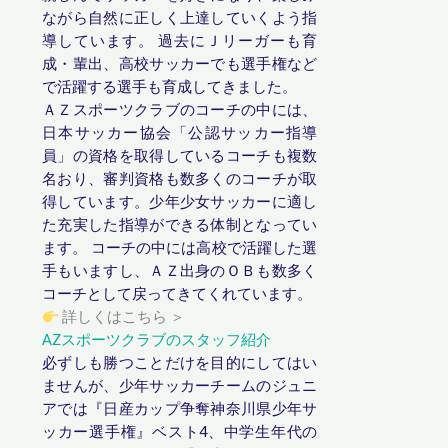
ながら自然に正しく上達していくよう指
導しています。 過去にＪリーガーも育
成・輩出、高校サッカーでも選手権など
で活躍する選手も育成してきました。
ＡＺスポーツクラブのコーチの中には、
日本サッカー協会「公認サッカー指導
員」の資格を取得しているコーチも複数
名おり、審判資格も数多くのコーチが取
得しています。少年少女サッカーに適し
た充実した指導ができる体制となってい
ます。 コーチの中には高校で活躍した選
手もいますし、ＡＺ出身のＯＢも数多く
コーチとして戻ってきてくれています。
詳しくはこちら ＞
AZスポーツクラブのスタッフ紹介
必ずしも勝つことだけを目的にしてはい
ませんが、少年サッカーチームのジュニ
アでは『
日産カップ争奪神奈川県少年サ
ッカー選手権
』ベスト4、中学生年代の