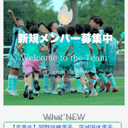
What'NEW
更新情報・お知らせ
【卒業生】関野瑞稀選手、茨城国体選手