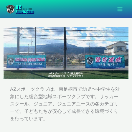
内
Main
容
Men
を
ス
キ
ッ
プ
AZスポーツクラブは南足柄市の
総合型地域スポーツクラブです！
AZスポーツクラブは、南足柄市で幼児〜中学生を対
象にした総合型地域スポーツクラブです。サッカー
スクール、ジュニア、ジュニアユースの各カテゴリ
ーで、子どもたちが安心して成長できる環境づくり
を行っています。